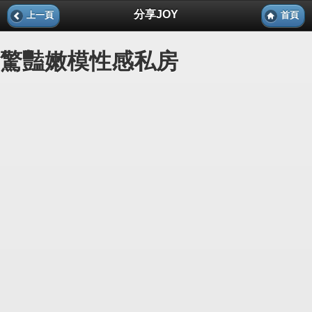
分享JOY
上一頁
首頁
驚豔嫩模性感私房