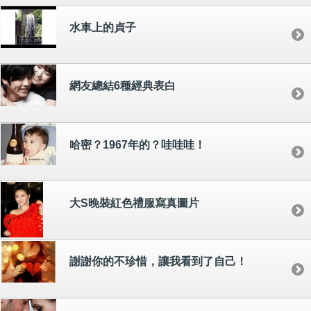
水車上的貞子
網友總結6種經典表白
哈密？1967年的？哇哇哇！
大S晚裝紅色禮服寫真圖片
謝謝你的不珍惜，讓我看到了自己！