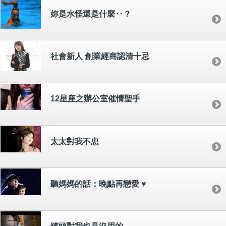
妳是水怪還是什麼‥？
社會新人 創業經商認清十忌
12星座之辦公室催情聖手
太太對我不忠
聽媽媽的話：晚點再戀愛 ♥