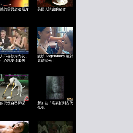
撼的靈異超速照片
英國人讀書的秘密
人不喜歡穿內衣，
靚模 Angelababy 絕對
小心就要掉出来
素顏曝光 !
的便便自己掃囉
新加坡「廟裏拍到古代
孤魂」