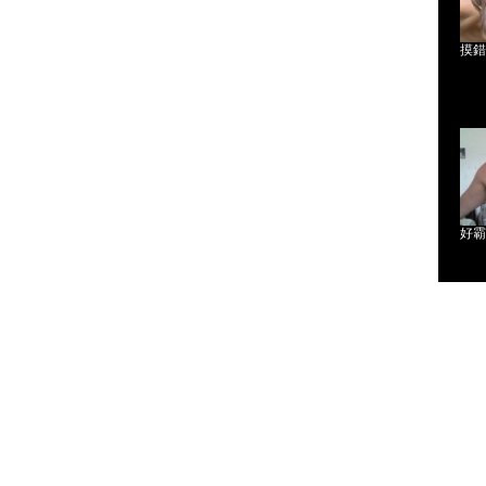
摸錯
好霸