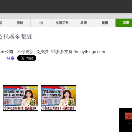
話
測驗
IQ
知識百科
星座
趣圖
新聞
監視器全都錄
，不停更新, 免按讚!!!請多多支持 thejoythings.com
分享