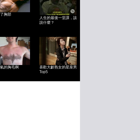
了胸部
人生的最後一堂課，該
說什麼？
氣的胸毛啊
喜歡大齡熟女的星座男
Top5