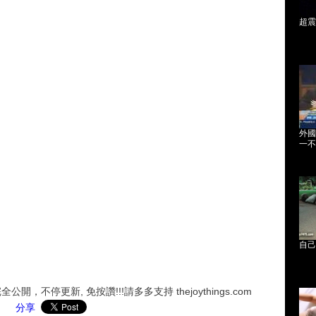
超震
外國
一不
自己
，不停更新, 免按讚!!!請多多支持 thejoythings.com
分享