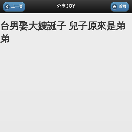
分享JOY
上一頁
首頁
台男娶大嫂誕子 兒子原來是弟
弟