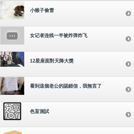
小猴子偷雪
女记者连线一半被炸弹炸飞
12星座面對天降大獎
看到這個老公的認錯信，我無言了
色盲測試