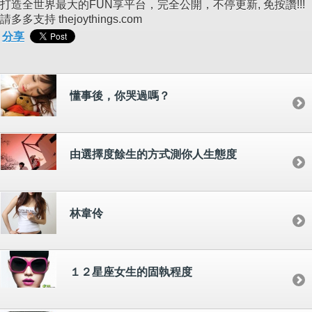
打造全世界最大的FUN享平台，完全公開，不停更新, 免按讚!!!
請多多支持 thejoythings.com
分享
懂事後，你哭過嗎？
由選擇度餘生的方式測你人生態度
林韋伶
１２星座女生的固執程度