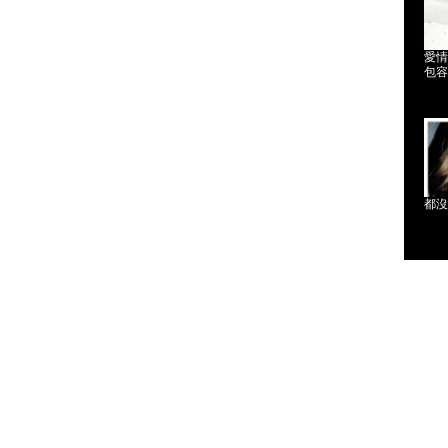
愛情
包容
都沒