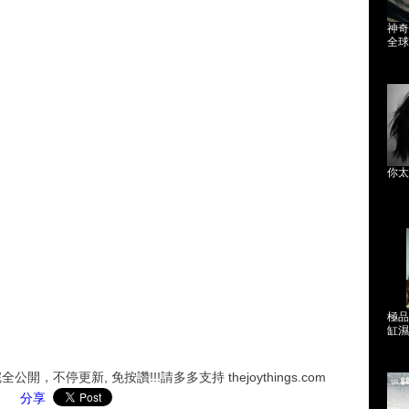
神奇
全球
你太
極品
缸濕
，不停更新, 免按讚!!!請多多支持 thejoythings.com
分享