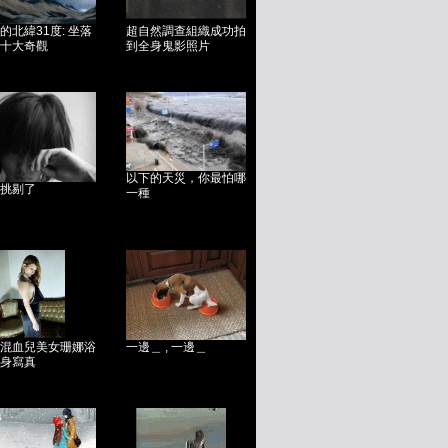
的北緯31度: 坐落
超自然調查組織成功拍
十大奇觀
到全身鬼影照片
以下的天災，你最怕哪
挑剔了
一種
混血兒美女珊娜浴
一邊＿ , 一邊＿
身寫真