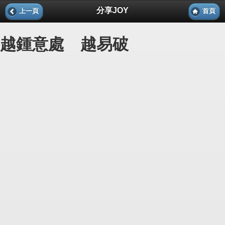
分享JOY
上一頁
首頁
越鍾意處 越易破