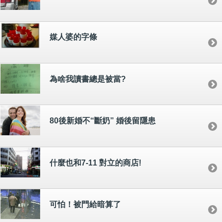
媒人婆的字條
為啥我讀書總是被當?
80後新婚不“斷奶” 婚後留隱患
什麼也和7-11 對立的商店!
可怕！被門給暗算了