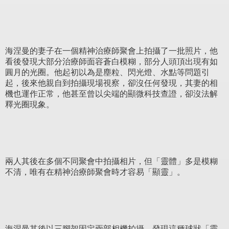
海涅曼的妻子在一個精神治療師聚會上拍攝了一批照片，他
看後發現大部分治療師面容蒼白模糊，部分人頭頂出現有如
圓月的光圈。他起初以為是塵粒、閃光燈、水點等問題引
起，後來他親自到拍攝現場視察，卻沒任何發現，其妻的相
機也運作正常，他甚至曾以尖端的顯微科技查證，卻沒法解
釋光圈現象。
兩人其後在多個不同聚會中拍攝相片，但「靈體」多是模糊
不清，唯有在精神治療師聚會時才容易「顯靈」。
海涅曼其後以三腳架固定兩部相機拍攝，發現這種球狀「靈