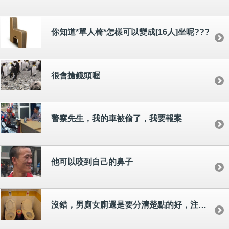
你知道*單人椅*怎樣可以變成[16人]坐呢???
很會搶鏡頭喔
警察先生，我的車被偷了，我要報案
他可以咬到自己的鼻子
沒錯，男廁女廁還是要分清楚點的好，注意別坐錯了呦~