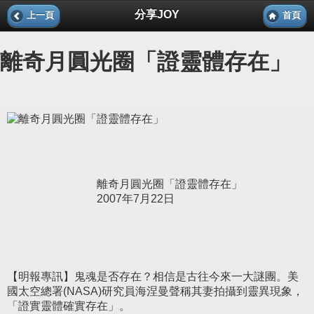
分享JOY
上一頁
首頁
離奇月圓光圈「證靈體存在」
離奇月圓光圈「證靈體存在」
2007年7月22日
【明報專訊】鬼魂是否存在？相信是古往今來一大謎團。美
國太空總署(NASA)研究員海涅曼聲稱其妻拍攝到靈異現象，
「證實靈體確實存在」。