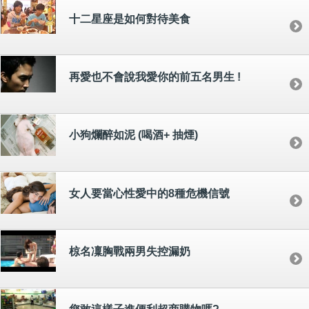
十二星座是如何對待美食
再愛也不會說我愛你的前五名男生 !
小狗爛醉如泥 (喝酒+ 抽煙)
女人要當心性愛中的8種危機信號
椋名凜胸戰兩男失控漏奶