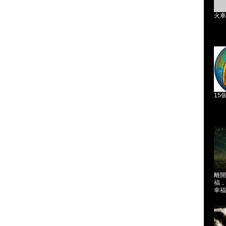
火車
15
離開
福，
幸福..