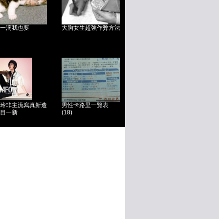
一滴我也要
大胸女生超強作弊方法
玲非主流寫真新造
男性卡路里一覽表
目一新
(18)