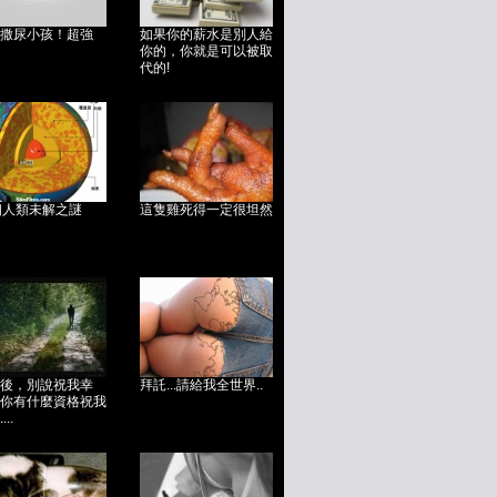
撒尿小孩！超強
如果你的薪水是別人給
你的，你就是可以被取
代的!
個人類未解之謎
這隻雞死得一定很坦然
後，別說祝我幸
拜託...請給我全世界..
你有什麼資格祝我
..