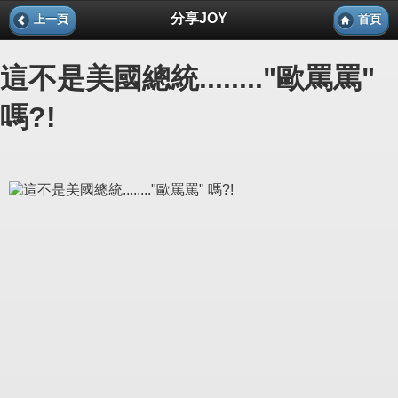
分享JOY
上一頁
首頁
這不是美國總統........"歐罵罵"
嗎?!