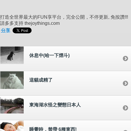
打造全世界最大的FUN享平台，完全公開，不停更新, 免按讚!!!
請多多支持 thejoythings.com
分享
休息中(哈一下煙斗)
這貓成精了
東海湖水怪之變態日本人
睡覺時，禁帶 6種東西!