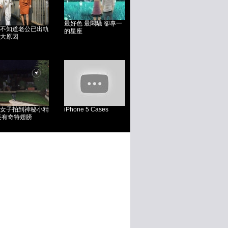
最好色 最悶騷 卻專一
不知道老公已出軌
的星座
大原因
女子拍到神秘小精
iPhone 5 Cases
長有奇特翅膀