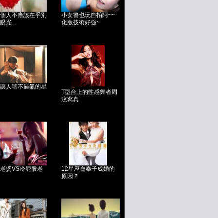
個人不應該在乎別
小女警也玩自拍阿~~
眼光...
化妝技術好強~
讓人喘不過氣的星
T型台上的性感舞者周
汶寫真
老婆VS冷屁股老
12星座會奉子成婚的
原因？