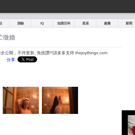
話
測驗
IQ
知識百科
星座
趣圖
新聞
忙徵婚
，不停更新, 免按讚!!!請多多支持 thejoythings.com
分享