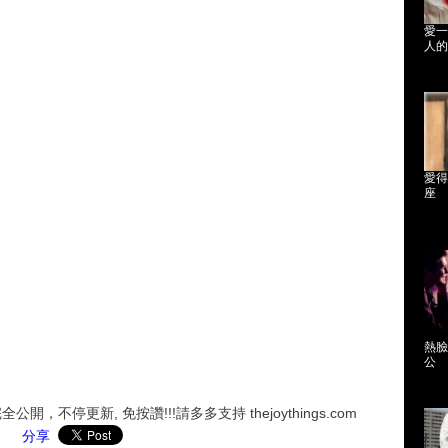
愛一
人的
愛得
座
熱臉
公
，不停更新, 免按讚!!!請多多支持 thejoythings.com
分享