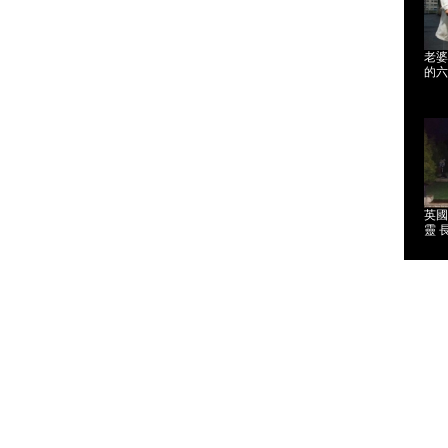
老婆
的六
英國
靈 