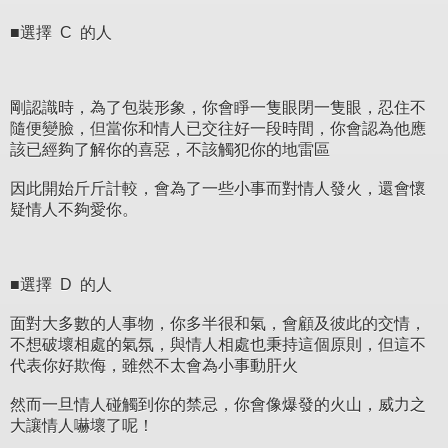
■選擇 C 的人
剛認識時，為了包裝形象，你會睜一隻眼閉一隻眼，忍住不
隨便變臉，但當你和情人已交往好一段時間，你會認為他應
該已經夠了解你的喜惡，不該觸犯你的地雷區
因此開始斤斤計較，會為了一些小事而對情人發火，還會懷
疑情人不夠愛你。
■選擇 D 的人
面對大多數的人事物，你多半很和氣，會顧及彼此的交情，
不想破壞相處的氣氛，與情人相處也秉持這個原則，但這不
代表你好欺侮，雖然不太會為小事動肝火
然而一旦情人碰觸到你的禁忌，你會像爆發的火山，威力之
大讓情人嚇壞了呢！