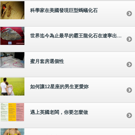
科學家在美國發現巨型螞蟻化石
世界迄今為止最早的霸王龍化石在遼寧出土[組圖]
蜜月套房選個性
如何讓12星座的男生更愛妳
遇上英國老闆，你要怎麼做