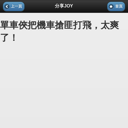
分享JOY
上一頁
首頁
單車俠把機車搶匪打飛，太爽
了！