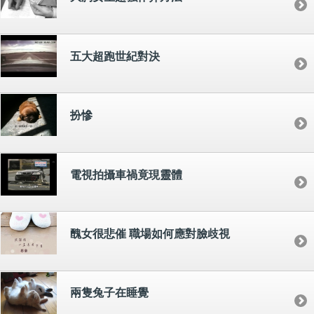
五大超跑世紀對決
扮慘
電視拍攝車禍竟現靈體
醜女很悲催 職場如何應對臉歧視
兩隻兔子在睡覺