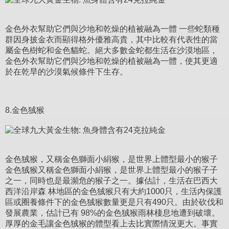
金色外衣幫助它們與沙地和乾燥的植被融為一體 一些蛇類種
群因身披金衣而顯得格外優雅高貴，其中比較有代表性的當
屬金色樹蛇和金色貓蛇。絕大多數金蛇都生活在沙漠地區，
金色外衣幫助它們與沙地和乾燥的植被融為一體，使其更適
於在乾旱的沙漠氣候條件下生存。
8.金色狨猴
金色狨猴，又稱金色獅面小絹猴，是世界上體型最小的猴子
金色狨猴又稱金色獅面小絹猴，是世界上體型最小的猴子子
之一，同時也是最瀕危的猴子之一。據估計，生活在巴西大
西洋沿岸森 林地區的金色狨猴只有大約1000只，生活內保護
區或圈養條件下的金色狨猴數量更是只有490只。由於砍伐和
發展農業，估計已有 98%的金色狨猴雨林棲息地遭到破壞。
厚厚的金毛讓金色狨猴的體型看上去比實際情況更大。事實