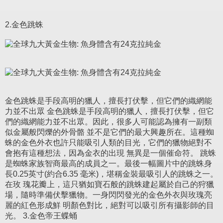
2.金色跳蛛
金色跳蛛是手段高明的獵人，擅長打伏擊，但它們的織網能
力並不出眾 金色跳蛛是手段高明的獵人，擅長打伏擊，但它
們的織網能力並不出眾。因此，很多人可能認為擁有一副類
似金屬般閃爍的外骨骼 並不是它們的最大興趣所在。這種蜘
蛛的金色外衣也許只能吸引人類的目光，它們的獵物絕對不
會抱有這種想法，因為金衣的出現 無異是一個催命符。 跳蛛
是蜘蛛家族智商最高的成員之一。最後一幅圖片中的跳蛛身
長0.25英寸(約合6.35 毫米)，堪稱金裝最吸引人的跳蛛之一。
在玫 瑰花瓣上，這只猶如寶石般的跳蛛建起屬於自己的狩獵
場，隨時準備伏擊獵物。一身閃閃發光的金色外衣與玫瑰亮
麗的紅色形成鮮 明顏色對比，絕對可以吸引所有攝影師的目
光。 3.金色帝王蝶蛹