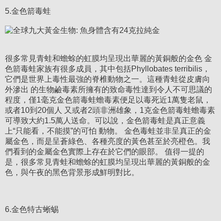
5.金色箭毒蛙
很多常見青蛙和蟾蜍的虹膜均呈現出華麗的黃銅般的金色 金
色箭毒蛙家族有很多成員，其中包括Phyllobates terribilis，
它們是世界上毒性最強的脊椎動物之一。這種青蛙從皮膚向
外滲出 的生物鹼毒素所擁有的致命毒性達到令人不可思議的
程度，僅1毫克金色箭毒蛙蟾毒素便足以毒死近1萬隻老鼠，
或者10到20個人 又或者2頭非洲雄象，1克金色箭毒蛙蟾毒素
可導致大約1.5萬人送命。可以說，金色箭毒蛙是真正意義
上“只能看，不能摸”的可怕 動物。 金色毒蛙並非呈真正的金
屬金色，而是呈蒼綠色、各種亮度的黃色甚至於亮橙色。我
們看到的金屬金色實際上存在於它們的眼部。 值得一提的
是，很多常見青蛙和蟾蜍的虹膜均呈現出華麗的黃銅般的金
色，與午夜的黑色背景形成鮮明對比。
6.金色特古蜥蜴