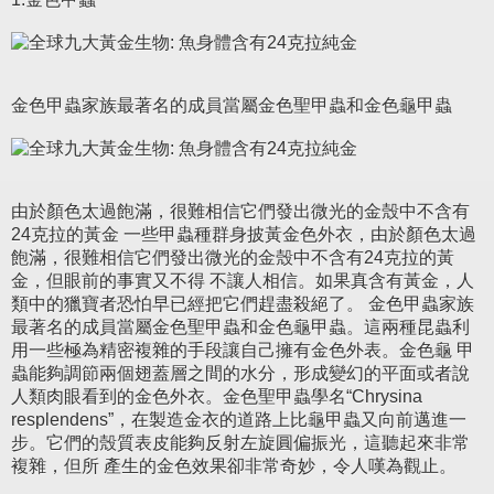
金色甲蟲家族最著名的成員當屬金色聖甲蟲和金色龜甲蟲
由於顏色太過飽滿，很難相信它們發出微光的金殼中不含有
24克拉的黃金 一些甲蟲種群身披黃金色外衣，由於顏色太過
飽滿，很難相信它們發出微光的金殼中不含有24克拉的黃
金，但眼前的事實又不得 不讓人相信。如果真含有黃金，人
類中的獵寶者恐怕早已經把它們趕盡殺絕了。 金色甲蟲家族
最著名的成員當屬金色聖甲蟲和金色龜甲蟲。這兩種昆蟲利
用一些極為精密複雜的手段讓自己擁有金色外表。金色龜 甲
蟲能夠調節兩個翅蓋層之間的水分，形成變幻的平面或者說
人類肉眼看到的金色外衣。金色聖甲蟲學名“Chrysina
resplendens”，在製造金衣的道路上比龜甲蟲又向前邁進一
步。它們的殼質表皮能夠反射左旋圓偏振光，這聽起來非常
複雜，但所 產生的金色效果卻非常奇妙，令人嘆為觀止。