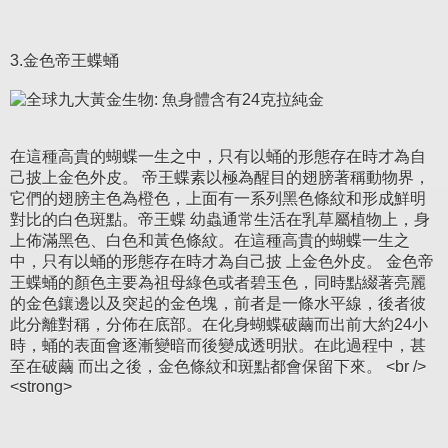
3.金色帝王蝶蛹
在這種高貴的蝴蝶一生之中，只有以蛹的形態存在時才為自
己披上金色外皮。 帝王蝶素以極為醒目的翅膀著稱動物界，
它們的翅膀主色為橙色，上面有一系列黑色條紋和形成鮮明
對比的白色斑點。帝王蝶 幼蟲通常生活在乳草屬植物上，身
上佈滿黑色、白色和黃色條紋。在這種高貴的蝴蝶一生之
中，只有以蛹的形態存在時才為自己披 上金色外皮。 金色帝
王蝶蛹的顏色主要為祖母綠色或者碧玉色，同時點綴著亮麗
的金色鑲邊以及突起的金色塊，前者是一條水平線，後者彼
此分離對稱，分佈在底部。在化身蝴蝶破繭而出前大約24小
時，蛹的表面會逐漸變暗而後變成透明狀。在此過程中，甚
至在破繭 而出之後，金色條紋和斑點都會保留下來。 <br />
<strong>