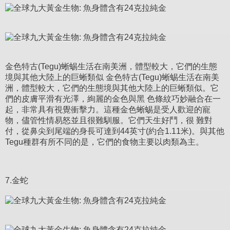
金色特古(Tegu)蜥蜴生活在南美洲，體型較大，它們的生態
境與其他大陸上的巨蜥類似 金色特古(Tegu)蜥蜴生活在南美
洲，體型較大，它們的生態境與其他大陸上的巨蜥類似。它
們的皮膚平滑有光澤，絢麗的金色與黑 色條紋巧妙融合在一
起，非常具有視覺衝擊力。這種金色蜥蜴是受人歡迎的寵
物，儘管性情易怒並且很難馴服。它們天生好鬥，很 難對
付，從鼻尖到尾端的身長可達到44英寸(約合1.11米)。與其他
Tegu種群有所不同的是，它們的食物主要以肉類為主。
7.金蛇