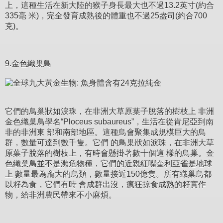
上，這種生活在新大陸的猴子身長最大也不過13.2英寸(約合
335毫 米)，完全發育成熟後的體重也不過25盎司(約合700
克)。
9.金色織巢鳥
它們的鳥巢狀如淚珠，在非洲大草原葉子脫落的樹枝上 非洲
金色織巢鳥學名“Ploceus subaureus”，生活在從肯尼亞到南
非的非洲東 部和南部地區。這種鳥會聚集成規模巨大的鳥
群，數量可達到數千隻。它們 的鳥巢狀如淚珠，在非洲大草
原葉子脫落的樹枝上，有時會懸掛著數十個這 樣的鳥巢。金
色織巢鳥並不是瀕危物種，它們的近親紅嘴奎利亞雀是地球
上 數量最為龐大的鳥類，數量接近150億隻。所有織巢鳥都
以籽為食，它們有時 會成群出沒，瘋狂掠食成熟的籽實作
物，給非洲農民帶來不小麻煩。