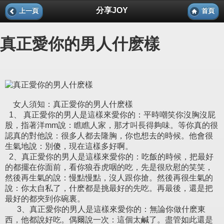
分享JOY
上一頁
首頁
真正愛你的男人什麽樣
女人須知：真正愛你的男人什麽樣
1、 真正愛你的男人是這樣來愛你的：平時嘲笑你沒胸沒屁
股，指著洋mm說：瞧瞧人家，那才叫長得夠味。等你真的很
認真的對他說：很多人都去隆胸，你也想去的時候。他會很
生氣地說：別傻，現在這樣多好啊。
2、真正愛你的男人是這樣來愛你的：吃飯的時候，把最好
的都擺在你面前，看你狼吞虎咽的吃，先是很欣慰的笑笑，
然後再生氣的說：慢點慢點，沒人跟你搶。然後再很生氣的
說：你太自私了，什麽都是挑最好的先吃。再最後，還是把
最好的都夾到你碗裏。
3、真正愛你的男人是這樣來愛你的：無論你做什麽東
西，他都說好吃。偶爾說一次：這個太鹹了。盡管如此還是