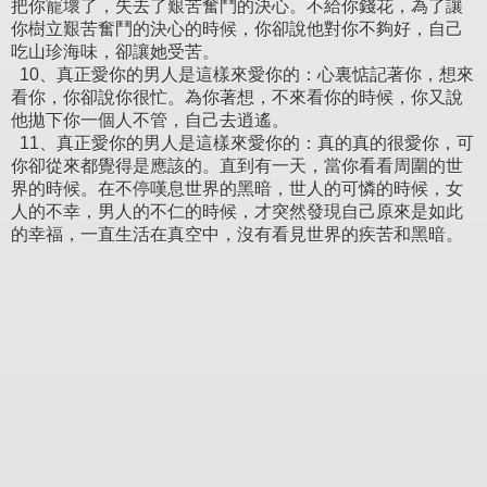
把你寵壞了，失去了艱苦奮鬥的決心。不給你錢花，為了讓
你樹立艱苦奮鬥的決心的時候，你卻說他對你不夠好，自己
吃山珍海味，卻讓她受苦。
10、真正愛你的男人是這樣來愛你的：心裏惦記著你，想來
看你，你卻說你很忙。為你著想，不來看你的時候，你又說
他拋下你一個人不管，自己去逍遙。
11、真正愛你的男人是這樣來愛你的：真的真的很愛你，可
你卻從來都覺得是應該的。直到有一天，當你看看周圍的世
界的時候。在不停嘆息世界的黑暗，世人的可憐的時候，女
人的不幸，男人的不仁的時候，才突然發現自己原來是如此
的幸福，一直生活在真空中，沒有看見世界的疾苦和黑暗。