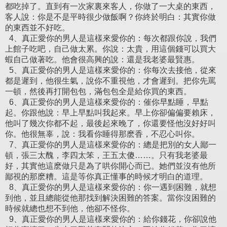
都吃掉了。直到有一次家裏來客人，你做了一大桌的東西，
客人說：你是不是平時很少做飯啊？你終於明白：其實你做
的東西並不好吃。
4、真正愛你的男人是這樣來愛你的：每次都跟你說，我們
上館子吃吧，自己做太累。你說：太貴，用這個錢可以買大
蝦自己做著吃。他會很高興的說：還是我老婆最賢惠。
5、真正愛你的男人是這樣來愛你的：你每次去接他，從來
都是遲到，他很生氣，說你不重視他，才會遲到。把你先罵
一頓，然後再打開包包，滿包包全是給你買的東西。
6、真正愛你的男人是這樣來愛你的：催你早點睡，早點
起。你跟他說：早上早點叫我起來。早上你卻偏偏要賴床，
他叫了幾次你都不起，最後起來晚了，你還要怪他沒好好叫
你。他很無辜，說：我看你睡得那麽香，不忍心叫你。
7、真正愛你的男人是這樣來愛你的：總是把別的女人鄙一
頓，張三太醜，李四太笨，王五太傻……。只有我老婆最
好，其實他這麽做只是為了哄你開心而已。她們並沒有他所
鄙視的那麽糟。這是等你真正懂事的時候才明白的道理。
8、真正愛你的男人是這樣來愛你的：你一遇到困難，就想
到他，並且總能從他那找到解決困難的答案。當你沒困難的
時候就總也想不到他，他卻不怪你。
9、真正愛你的男人是這樣來愛你的：給你錢花，你卻說他