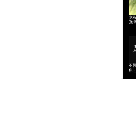
少為
(附圖
不哭
你，