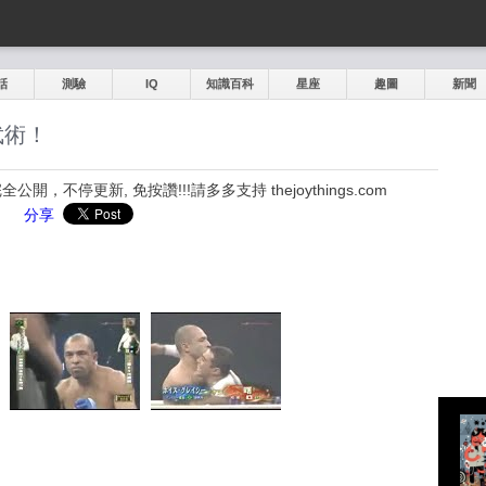
話
測驗
IQ
知識百科
星座
趣圖
新聞
武術！
，不停更新, 免按讚!!!請多多支持 thejoythings.com
分享