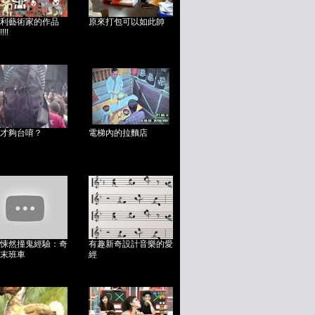
利藝術家的作品
原來打包可以如此帥
!!
才夠台唷？
電梯內的拉麵店
悚然撞鬼經驗：奇
有趣新奇設計音樂的愛
末班車
經