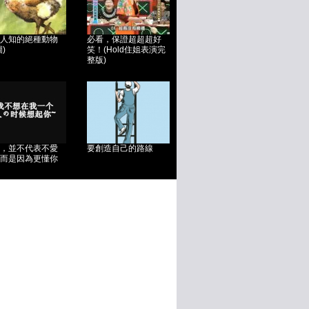
人知的絕種動物
必看，保證超超超好
)
笑！(Hold住姐表演完
整版)
，並不代表不愛
要創造自己的路線
而是因為更懂你