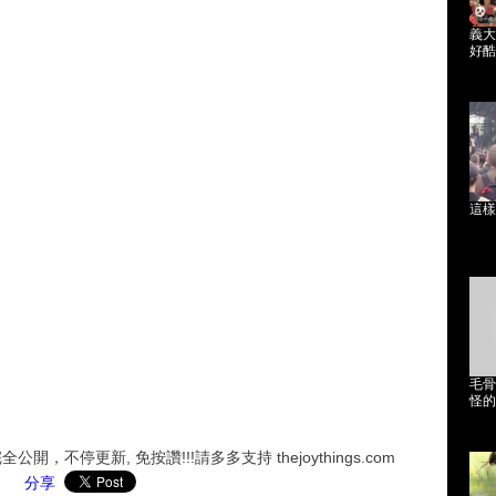
義大
好酷!!
這樣
毛骨
怪的
，不停更新, 免按讚!!!請多多支持 thejoythings.com
分享