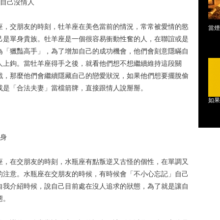
說自己沒情人
座，交朋友的時刻，牡羊座在美色當前的情況，常常被愛情的慾
當煙
己是單身貴族。牡羊座是一個很容易衝動性奮的人，在聯誼或是
為「獵豔高手」，為了增加自己的成功機會，他們會刻意隱瞞自
人上鉤。當牡羊座得手之後，就看他們想不想繼續維持這段關
戲，那麼他們會繼續隱藏自己的戀愛狀況，如果他們想要擺脫偷
或是「合法夫妻」當檔箭牌，直接跟情人說掰掰。
如果
單身
座，在交朋友的時刻，水瓶座有點叛逆又古怪的個性，在單調又
的注意。水瓶座在交朋友的時候，有時候會「不小心忘記」自己
自我介紹時候，說自己目前處在沒人追求的狀態，為了就是讓自
態。