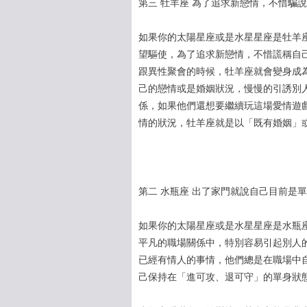
第三 牡羊座 為了追求新戀情，不惜騙
如果你的太陽星座或是水星星座是牡羊
望驅使，為了追求新戀情，不惜謊稱自
跟異性聚會的時候，牡羊座就會變身成
己的戀情或是婚姻狀況，慢慢的引誘別
係，如果他們還想要繼續玩這場愛情遊
情的狀況，牡羊座就是以「既有婚姻」
第二 水瓶座 出了家門就說自己目前是
如果你的太陽星座或是水星星座是水瓶
平凡的職場關係中，特別容易引起別人
已經有情人的事情，他們總是在職場中
己保持在「進可攻、退可守」的單身狀