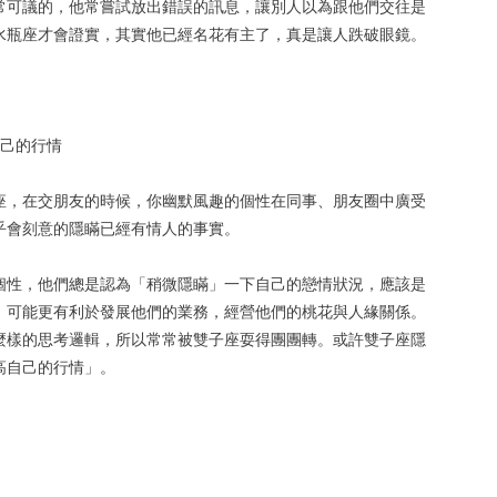
常可議的，他常嘗試放出錯誤的訊息，讓別人以為跟他們交往是
水瓶座才會證實，其實他已經名花有主了，真是讓人跌破眼鏡。
自己的行情
座，在交朋友的時候，你幽默風趣的個性在同事、朋友圈中廣受
乎會刻意的隱瞞已經有情人的事實。
個性，他們總是認為「稍微隱瞞」一下自己的戀情狀況，應該是
，可能更有利於發展他們的業務，經營他們的桃花與人緣關係。
麼樣的思考邏輯，所以常常被雙子座耍得團團轉。或許雙子座隱
高自己的行情」。