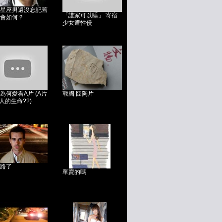
星座男還沒忘記舊
「誰家可以睡」 寄宿
會如何？
少女遭性侵
為何愛看A片 (A片
戰國 囧陶片
男人的生命??)
路了
單賣的嗎