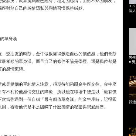
戀愛狀況，就算魔羯座已經有了穩定的感情，面對不熟的朋友，
１２
羯座對於自己的感情隱私與戀情習慣保持緘默。
情人
值的單身漢
座，交朋友的時刻，金牛做很懂得創造自己的價值感，他們會刻
男生
輩最孝順的單身漢。而且自己的條件不論是學歷、還是職位都是
= 
何的感情束縛。
情或是婚姻的單純情人注意，很期待能夠跟金牛座交往。金牛座
所有不利於他感情交往的障礙，所以他在職場中總是以「最有價
下次當你遇到一個自稱「最有價值單身漢」的金牛座時，記得跟
我迷
原則，看看他們是不是隱瞞了什麼感情的秘密與戀愛經歷。