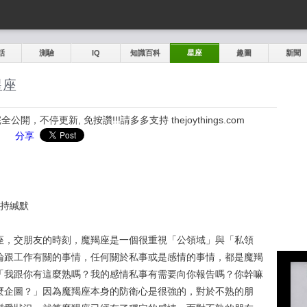
話
測驗
IQ
知識百科
星座
趣圖
新聞
星座
，不停更新, 免按讚!!!請多多支持 thejoythings.com
分享
保持緘默
座，交朋友的時刻，魔羯座是一個很重視「公領域」與「私領
論跟工作有關的事情，任何關於私事或是感情的事情，都是魔羯
「我跟你有這麼熟嗎？我的感情私事有需要向你報告嗎？你幹嘛
麼企圖？」因為魔羯座本身的防衛心是很強的，對於不熟的朋