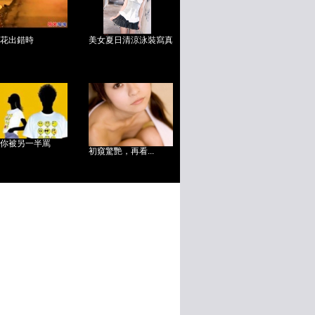
花出錯時
美女夏日清涼泳裝寫真
你被另一半罵
初窺驚艷，再看...