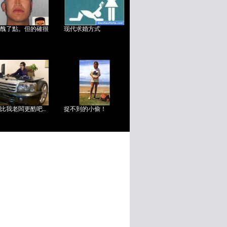
醜了點。但的確很
现代求婚方式
比我老闆更酷吧..
捉不到的小偷！