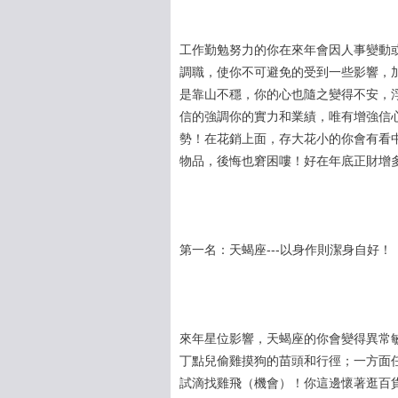
工作勤勉努力的你在來年會因人事變動
調職，使你不可避免的受到一些影響，
是靠山不穩，你的心也隨之變得不安，
信的強調你的實力和業績，唯有增強信
勢！在花銷上面，存大花小的你會有看
物品，後悔也窘困嘍！好在年底正財增
第一名：天蝎座---以身作則潔身自好！
來年星位影響，天蝎座的你會變得異常
丁點兒偷雞摸狗的苗頭和行徑；一方面任
試滴找雞飛（機會）！你這邊懷著逛百