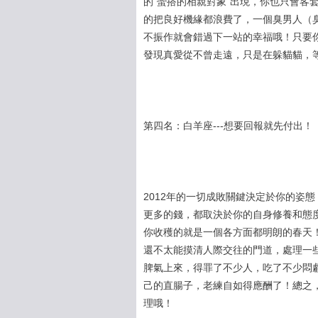
的“蠻搭的相親對象”出現，你也只會客
的把良好機緣都浪費了，一個臭男人（
不振作就會錯過下一站的幸福哦！只要
發現真愛從不曾走遠，只是在躲貓貓，
第四名：白羊座---想要回報就先付出！
2012年的一切成敗關鍵決定於你的姿
更多的錢，都取決於你的自身修養和態
你收穫的就是一個各方面都明朗的春天
還不太能摸清人際交往的門道，處理一
脾氣上來，得罪了不少人，吃了不少悶
己的直腸子，老練自如得應酬了！總之
理哦！