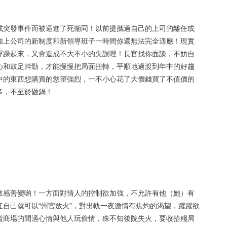
或突發事件而被逼進了死衚同！以前提攜過自己的上司的離任或
加上公司的新制度和新領導班子一時間你還無法完全適應！現實
浮躁起來，又會造成不大不小的失誤哩！長官找你面談，不妨自
心和鼓足幹勁，才能慢慢把局面扭轉，平順地過渡到年中的好趨
中的東西想購買的慾望強烈，一不小心花了大價錢買了不值價的
多，不至於砸鍋！
敏感善變喲！一方面對情人的控制欲加強，不允許有他（她）有
自己就可以“州官放火”，對出軌一夜激情有焦灼的渴望，躍躍欲
貨商場的閒適心情與他人玩偷情，殊不知後院失火，要收拾殘局