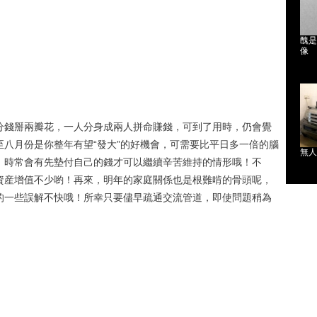
醜是
像
分錢掰兩瓣花，一人分身成兩人拼命賺錢，可到了用時，仍會覺
八月份是你整年有望“發大”的好機會，可需要比平日多一倍的腦
無人
，時常會有先墊付自己的錢才可以繼續辛苦維持的情形哦！不
資産增值不少喲！再來，明年的家庭關係也是根難啃的骨頭呢，
的一些誤解不快哦！所幸只要儘早疏通交流管道，即使問題稍為