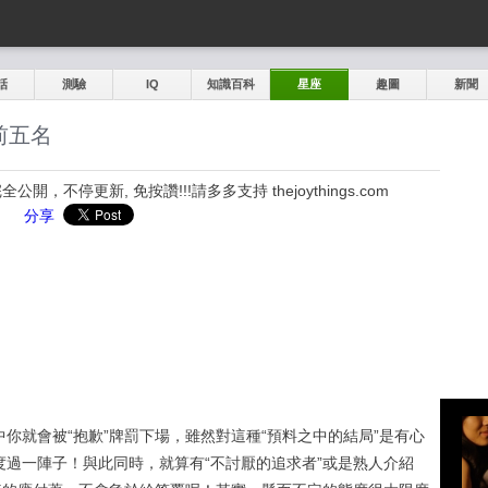
話
測驗
IQ
知識百科
星座
趣圖
新聞
前五名
，不停更新, 免按讚!!!請多多支持 thejoythings.com
分享
你就會被“抱歉”牌罰下場，雖然對這種“預料之中的結局”是有心
過一陣子！與此同時，就算有“不討厭的追求者”或是熟人介紹