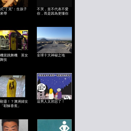
式“丁克”：生孩子
不哭，並不代表不愛
來帶
你，而是因為更懂你
機當跳舞機 英女
全球十大神秘之地
舞技
顯靈！？澳洲婦女
這男人太邪惡了！
「耶穌香蕉」