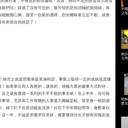
套的應付著，不會急於給答覆呢！其實，懸而不定的態度很大限度
臭娘們兒）錯過了沒啥可念的，最可惜的是你消極的負情緒，再
中國
父母
你能敞開心胸，接受一份新的感情，別光曖昧著立定不動，就會
等你來抓住他就是了！
跑步
大秀
態！換言之就是想要家庭美滿和諧，事業上取得一定的成就或是賺
度！如果拿出與人為善的，謙恭的，積極大度的處事方式對待，
！反之就會遭遇一系列的不平不順的事非喲！在上半年，你可能
耶穌
些事情，尤其和工作有關的人事還欠圓融妥帖，甚至會一根筋倔
驚見
虧，碰了釘子也是頭破血流滴！好在下半年開始學乖，會壓著自
，這一年，不論是求愛求官求財，都要懂得付出才能有回報的道