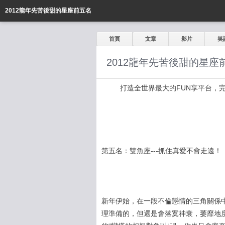
2012龍年先苦後甜的星座前五名
首頁
文章
影片
笑
2012龍年先苦後甜的星座
打造全世界最大的FUN享平台，完全公開
第五名：雙魚座---抓住真愛不會走遠！
新年伊始，在一段不倫戀情的三角關係中
理準備的，但還是會落寞神衰，萎靡地度