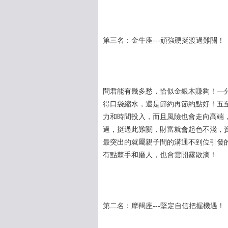
第三名：金牛座---頑強硬挺渡過難關！
問君能有幾多愁，恰似金銀木賺夠！—
得口袋縮水，還是節約再節約點好！五至
力和時間投入，而且風險也會走向高端
過，挺過此難關，財富就會起色不淺，
最突出的就屬親子間的溝通不到位引發
有點棘手和磨人，也會雲開霧散滴！
第二名：摩羯座---堅定自信把握機遇！