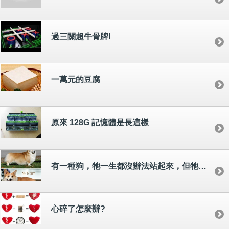
過三關超牛骨牌!
一萬元的豆腐
原來 128G 記憶體是長這樣
有一種狗，牠一生都沒辦法站起來，但牠到底怎麼生活呢？？
心碎了怎麼辦?