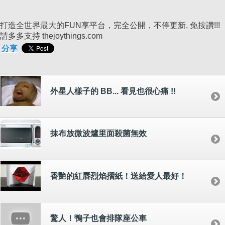
打造全世界最大的FUN享平台，完全公開，不停更新, 免按讚!!!
請多多支持 thejoythings.com
分享
外星人樣子的 BB... 看見也很心痛 !!
抹布放微波爐里面殺菌無效
香艷的紅唇烈焰摺紙！送給愛人最好！
驚人！鴨子也會排隊座公車