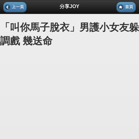
分享JOY
上一頁
首頁
「叫你馬子脫衣」男護小女友躲
調戲 幾送命