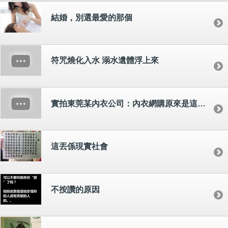
結婚，別選最愛的那個
符咒燒化入水 溺水遺體浮上來
實拍東莞某內衣公司：內衣網購原來是這樣經營的
這丟係現實社會
不按讚的原因