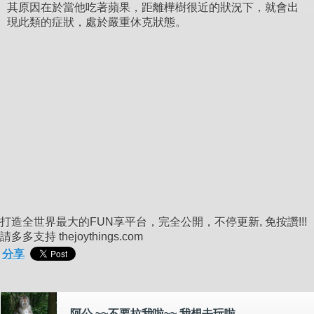
其原因在於當他吃著蘋果，距離樺樹很近的狀況下，就會出
現此類的症狀，處於嚴重休克狀態。
打造全世界最大的FUN享平台，完全公開，不停更新, 免按讚!!!
請多多支持 thejoythings.com
分享
阿公 ~~不要拉我啦~~ 我想去玩啦...