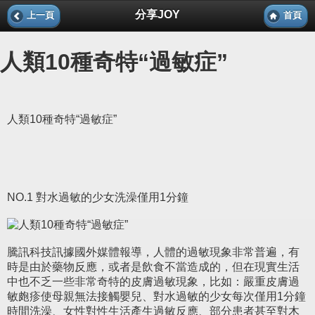
分享JOY
上一頁
首頁
人類10種奇特“過敏症”
人類10種奇特“過敏症”
NO.1 對水過敏的少女洗澡僅用1分鐘
騰訊科技訊據國外媒體報導，人體的過敏現象非常普遍，有
時是由於藥物反應，或者是飲食不當造成的，但在現實生活
中也不乏一些非常奇特的皮膚過敏現象，比如：嚴重皮膚過
敏皰疹使母親無法接觸嬰兒、對水過敏的少女每次僅用1分鐘
時間洗澡、女性對性生活產生過敏反應、部分患者甚至對木