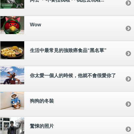
Wow
生活中最常見的強致癌食品“黑名單”
你太愛一個人的時候，他就不會很愛你了
狗狗的冬裝
驚悚的照片