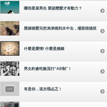
哪些星座男生 要談戀愛才有動力？
黑猩猩嬰兒把弟弟推到水中去，場面很搞笑
什麼是愛情! 什麼是婚姻
男女約會吃飯流行“AB制”！
有是你…這次唱忐忑！