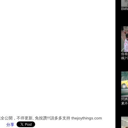
BM
你有
嗎?
問將
累不
，不停更新, 免按讚!!!請多多支持 thejoythings.com
分享