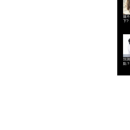
腿不
下?
預測
點？