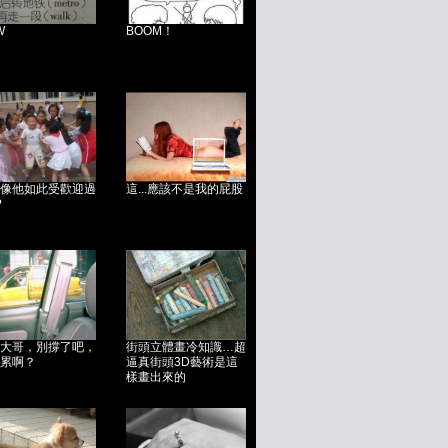
W
BOOM！
像他如此受歡迎過
這...應該不是我的屁股
?
大哥，別撐了吧，
街頭立體畫冷知識…超
累啊？
逼真街頭3D藝術是這
樣畫出來的