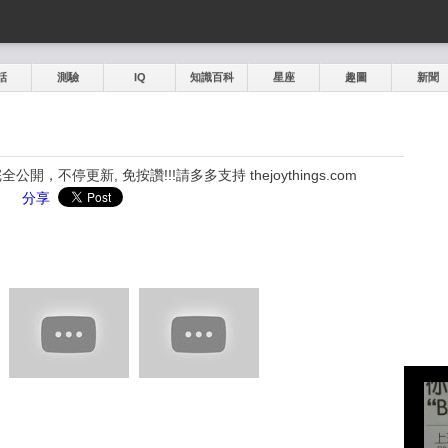
話
測驗
IQ
知識百科
星座
趣圖
新聞
，不停更新, 免按讚!!!請多多支持 thejoythings.com
分享