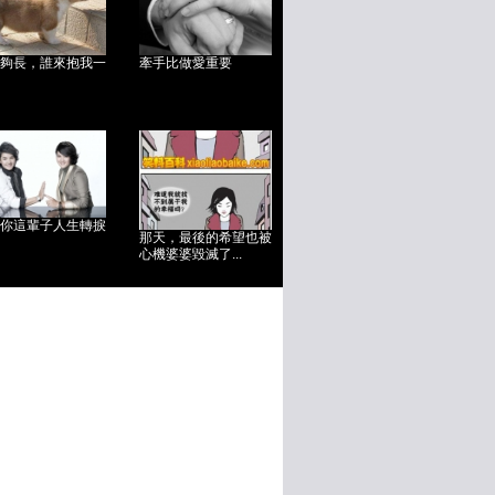
夠長，誰來抱我一
牽手比做愛重要
你這輩子人生轉捩
那天，最後的希望也被
心機婆婆毀滅了...