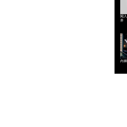
闖入P
界
內褲