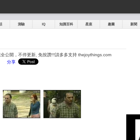
話
測驗
IQ
知識百科
星座
趣圖
新聞
，不停更新, 免按讚!!!請多多支持 thejoythings.com
分享