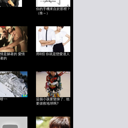
你的手機來自於那裡？
（推～）
情是躺著的 愛情
用8招 你就是戀愛達人
著的
呀~~
這個小孩要變身了.. 他
要拯救地球嗎?