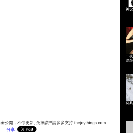
神父
一夜
是跪
杯具
，不停更新, 免按讚!!!請多多支持 thejoythings.com
分享