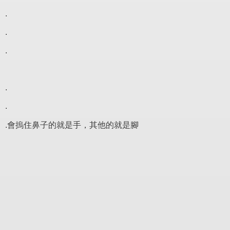
.
.
.
.
.
.會摀住鼻子的就是手，其他的就是腳