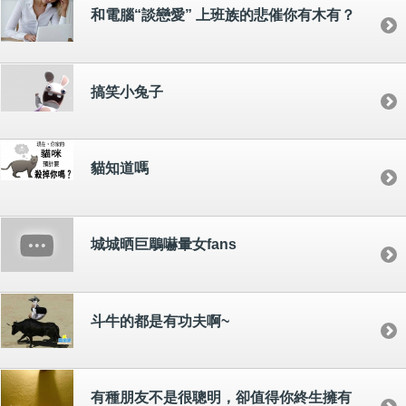
和電腦“談戀愛” 上班族的悲催你有木有？
搞笑小兔子
貓知道嗎
城城晒巨鵰嚇暈女fans
斗牛的都是有功夫啊~
有種朋友不是很聰明，卻值得你終生擁有