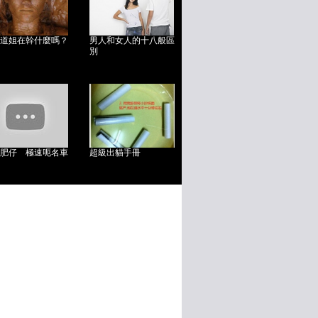
道姐在幹什麼嗎？
男人和女人的十八般區
別
肥仔 極速呃名車
超級出貓手冊