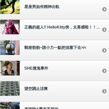
星座男如何精神出軌
正義的超人!! HelloKitty俠，太喜感啦！！感受到正義的能量了~
郵差勃勃~請小力一點把信塞下去>/<
SHE撞鬼事件
望空調止涼爽