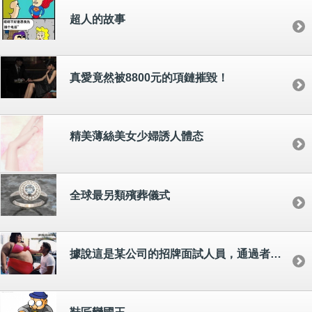
超人的故事
真愛竟然被8800元的項鏈摧毀！
精美薄絲美女少婦誘人體态
全球最另類殯葬儀式
據說這是某公司的招牌面試人員，通過者終身聘用~~~