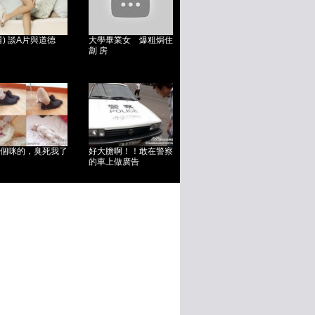
看) 談A片與道德
大學畢業女 爆粗焗住
劏 房
個咪的，臭死我了
好大膽啊！！敢在警察
的車上做廣告