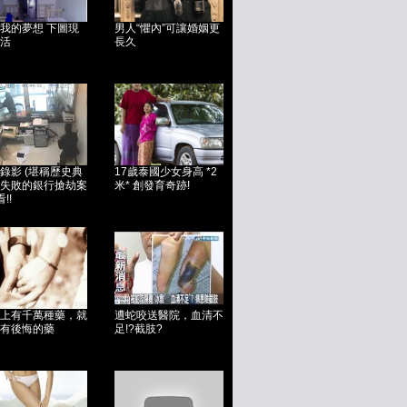
我的夢想 下圖現
男人“懼內”可讓婚姻更
活
長久
錄影 (堪稱歷史典
17歲泰國少女身高 *2
失敗的銀行搶劫案
米* 創發育奇跡!
看!!
上有千萬種藥，就
遭蛇咬送醫院，血清不
有後悔的藥
足!?截肢?