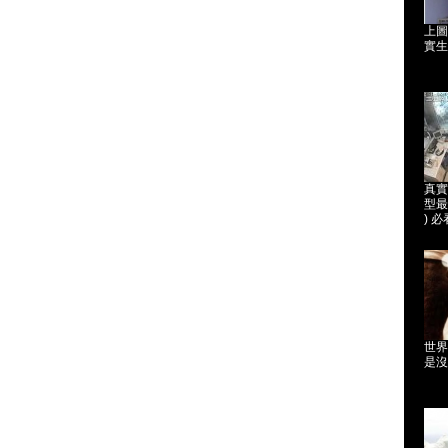
上圖
實生
真實
型最
) 必
世界
是沒