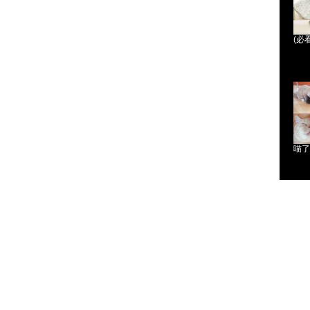
(必
喵了