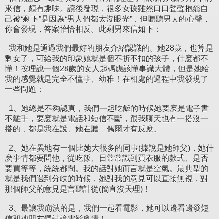
來信，頗有趣味。讀後發現，很多女孩雖然口口聲聲抱怨自
己被“剩下”是因為“男人們都太沒眼光”，但聽聽男人的心聲，
你會發現，答案恰恰相反。此剩男來信如下：
我和她是通過我們最好的朋友介紹認識的。她28歲，也算是
剩女了，可給我的印象她就是個不折不扣的孩子，什麽都不
懂！按理說一個28歲的女人起碼應該懂事識大體，但是她給
我的感覺就是完全不懂事、幼稚！在相處的過程中我發現了
一些問題：
1、她總是不夠認真，我們一起吃飯的時候她要麽是電子書
不離手，要麽就是電話和短信不斷，跟我聊天也有一搭沒一
搭的，都是我在說、她在聽，偶爾才有反應。
2、她在異地有一個比她大很多的同事(據說是她師父)，她什
麽事情都要問他，從吃飯、日常常識到買衣服的款式、是否
要買等等，統統都問。我的話對她而言就是空氣。最典型的
就是我們遇到分歧的時候，她對我的意見可以直接無視，對
那個師父的意見是言聽計從(簡直沒天理)！
3、最讓我崩潰的是，我們一起看電影，她可以邊看邊發短
信和她朋友們討論電影劇情！