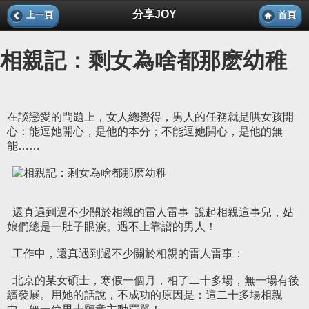
分享JOY
上一頁
首頁
相親記：剩女為啥都那麽幼稚
在談戀愛的問題上，女人總覺得，男人的任務就是哄女孩開
心：能逗她開心，是他的本分；不能逗她開心，是他的無
能……
還真遇到過不少關於相親的雷人雷事 說起相親這事兒，姑
娘們總是一肚子眼淚。遇不上靠譜的男人！
工作中，還真遇到過不少關於相親的雷人雷事：
北京的某女碩士，寒假一個月，相了二十多場，無一場有後
續發展。用她的話說，不成功的原因是：這二十多場相親