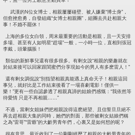
中，無一位男士願意主動買單！
武漢的N位女博士，相親屢屢碰壁、被人嫌棄“博士身”，
但愈挫愈勇，自發組織“女博士相親團”，組團去共赴相親大
事！不婚不罷休！
上海的多位女白領，周末最重要的活動是相親，且一天安排
多場、甚至有人如明星“趕場”一般，一小時一位，直相到張冠
李戴，頭暈腦脹！
類似的新鮮事兒還有很多很多。有剩女說“相親的樂趣就在
於結束後可以回家跟閨蜜們分享現如今的男人有多麽雷人！”
還有剩女調侃說“別指望相親真能遇上真命天子！相親這回
事兒，就好比是工作結束後看了一場喜劇電影！僅供一
樂！”更有一些自認參透了相親真諦的姑娘們感慨：“我依然等
待愛情 只是不再相親……”
不過，當剩女姐妹們把相親說得這麽絕望、且信誓旦旦絕不
再去趕相親大集的同時，她們的對面，那些被剩女姑娘們稱
之為“雷哥”“雷爺”的大齡男青年們，心裏又是如何想的呢？
很有意思，最近收到了一位剛剛經歷了相親的大齡男青年的