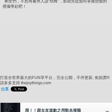
剩女們，不想再被男人說“幼稚”，那就先從如何掌握戀愛的
禮儀學起吧！
打造全世界最大的FUN享平台，完全公開，不停更新, 免按讚!!!
請多多支持 thejoythings.com
分享
屌！！跟女友道歉之用歌名接龍