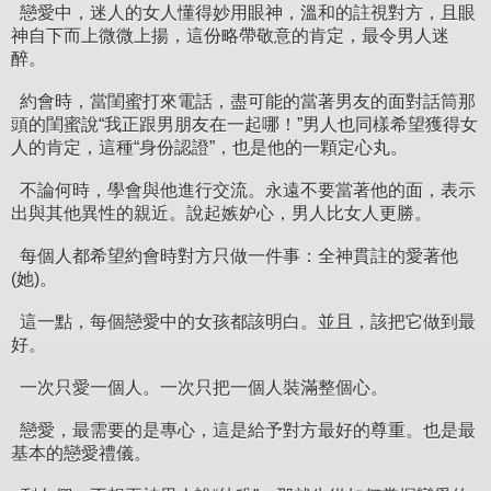
戀愛中，迷人的女人懂得妙用眼神，溫和的註視對方，且眼
神自下而上微微上揚，這份略帶敬意的肯定，最令男人迷
醉。
約會時，當閨蜜打來電話，盡可能的當著男友的面對話筒那
頭的閨蜜說“我正跟男朋友在一起哪！”男人也同樣希望獲得女
人的肯定，這種“身份認證”，也是他的一顆定心丸。
不論何時，學會與他進行交流。永遠不要當著他的面，表示
出與其他異性的親近。說起嫉妒心，男人比女人更勝。
每個人都希望約會時對方只做一件事：全神貫註的愛著他
(她)。
這一點，每個戀愛中的女孩都該明白。並且，該把它做到最
好。
一次只愛一個人。一次只把一個人裝滿整個心。
戀愛，最需要的是專心，這是給予對方最好的尊重。也是最
基本的戀愛禮儀。