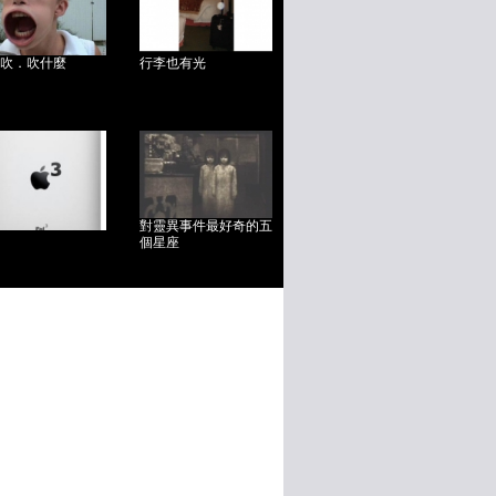
吹．吹什麼
行李也有光
對靈異事件最好奇的五
個星座