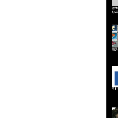
聽障
鄰渾
用舌
單行