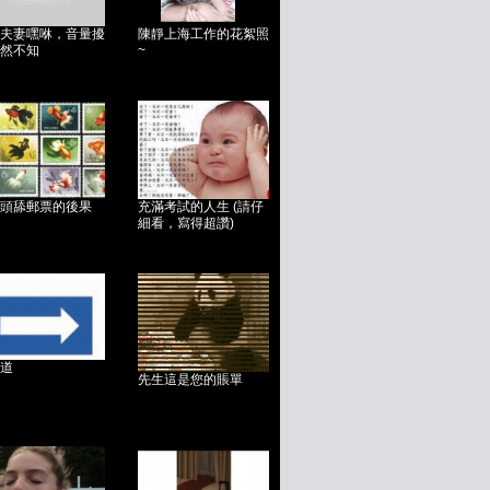
夫妻嘿咻，音量擾
陳靜上海工作的花絮照
然不知
~
頭舔郵票的後果
充滿考試的人生 (請仔
細看，寫得超讚)
道
先生這是您的賬單