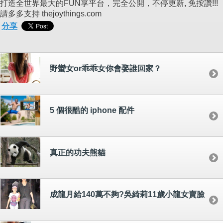
打造全世界最大的FUN享平台，完全公開，不停更新, 免按讚!!!
請多多支持 thejoythings.com
分享
野蠻女or乖乖女你會娶誰回家？
5 個很酷的 iphone 配件
真正的功夫熊貓
成龍月給140萬不夠?吳綺莉11歲小龍女賣臉