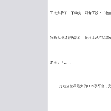
王太太看了一下狗狗，對老王說：「牠
狗狗大概是想告訴你，牠根本就不認識
老王：「……」
打造全世界最大的FUN享平台，完全公開