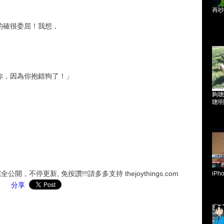
再吵
的確很委屈！我想，
你，因為你抱錯狗了！」
夠聰
聰明
，不停更新, 免按讚!!!請多多支持 thejoythings.com
iP
分享