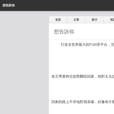
想告訴你
首頁
文章
影片
笑
想告訴你
打造全世界最大的FUN享平台，完全公開
老王帶著狗兒從獸醫院回家，他對太太
回家的路上不停地對我哀嚎，好像有什