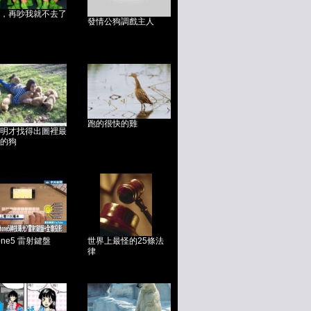
，再吵我就不去了
發情公狗調戲主人
跑的很快的雞
明才找得出圖裡最
的狗
hone5 雷射鍵盤
世界上最怪的25條法
律