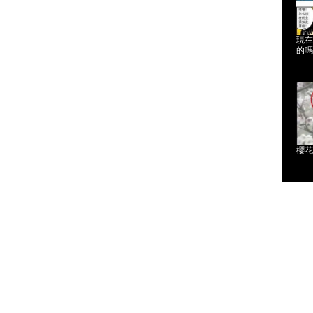
現在
的嗎
櫻花