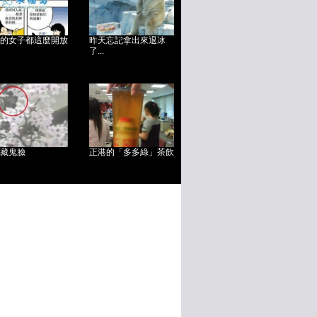
的女子都這麼開放
昨天忘記拿出來退冰
了...
藏鬼臉
正港的「多多綠」茶飲