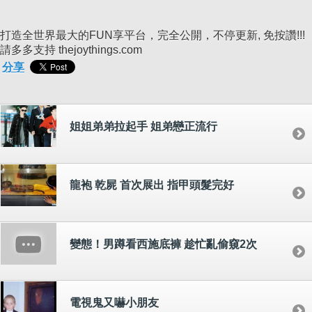
打造全世界最大的FUN享平台，完全公開，不停更新, 免按讚!!!
請多多支持 thejoythings.com
分享
姐姐弟弟拉起手 姐弟戀正流行
龍袍 乾屍 首次展出 指甲頭髮完好
變態！男蹲看西施底褲 趁忙亂偷窺2次
電視鬼又嚇小朋友