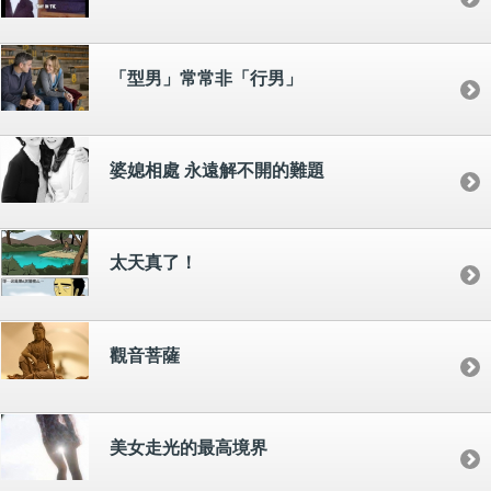
「型男」常常非「行男」
婆媳相處 永遠解不開的難題
太天真了！
觀音菩薩
美女走光的最高境界