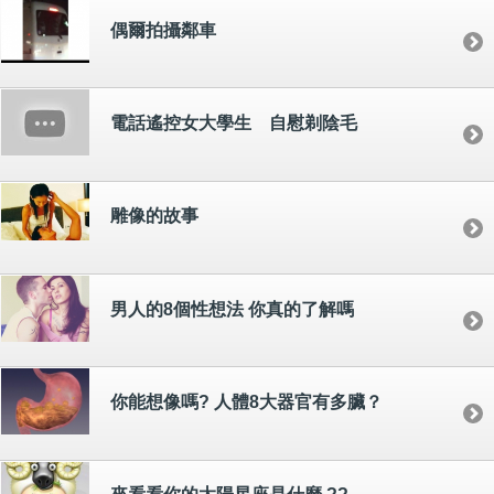
偶爾拍攝鄰車
電話遙控女大學生 自慰剃陰毛
雕像的故事
男人的8個性想法 你真的了解嗎
你能想像嗎? 人體8大器官有多臟？