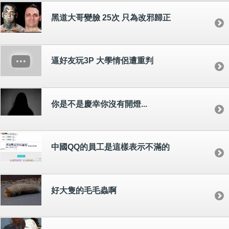
黑道大哥變臉 25次 只為改邪歸正
逼好友玩3P 大學情侶遭重判
你是不是慶幸你沒有開燈...
中國QQ的員工是這樣表示不滿的
好大隻的毛毛蟲啊