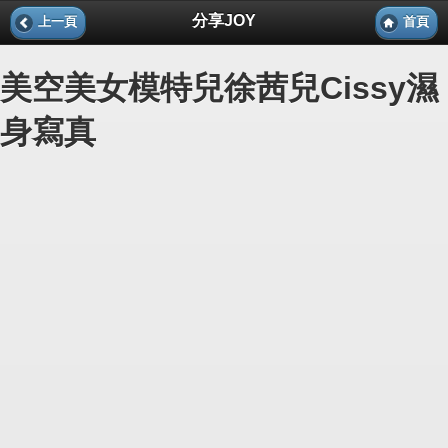
分享JOY
上一頁
首頁
美空美女模特兒徐茜兒Cissy濕
身寫真