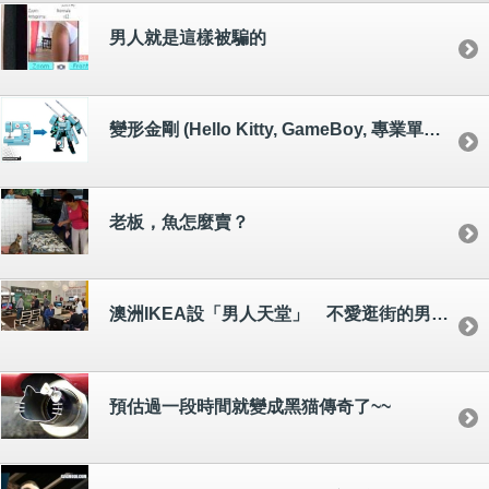
男人就是這樣被騙的
變形金剛 (Hello Kitty, GameBoy, 專業單鏡反光相機...)
老板，魚怎麼賣？
澳洲IKEA設「男人天堂」 不愛逛街的男生有福囉！
預估過一段時間就變成黑猫傳奇了~~