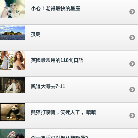
小心！老得最快的星座
孤島
英國最常用的118句口語
黑道大哥去7-11
熊猫打喷嚏，笑死人了 。嘻嘻