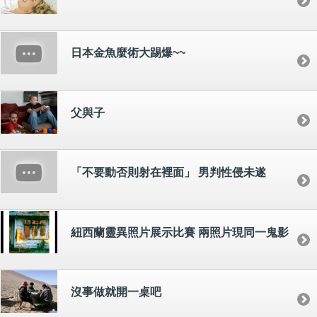
日本金魚麼術大踢爆~~
父與子
「不要動否則射在裡面」 男判性侵未遂
紐西蘭靈異照片展示比賽 兩照片現同一鬼影
沒事做就開一桌吧