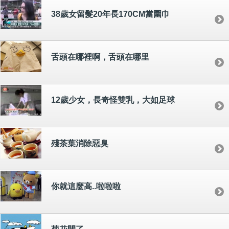
38歲女留髮20年長170CM當圍巾
舌頭在哪裡啊，舌頭在哪里
12歲少女，長奇怪雙乳，大如足球
殘茶葉消除惡臭
你就這麼高..啦啦啦