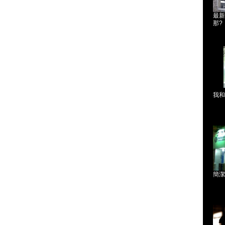
最新
那?
我和
簡潔