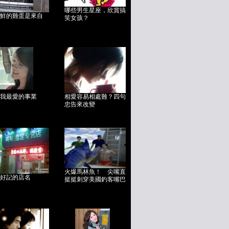
哪些男生星座，欣賞搞
鮮的雞蛋是來自
笑女孩？
我最愛的事業
相愛容易相處難？四句
忠告來改變
火爆馬林魚！ 尖嘴直
好記的店名
挺挺刺穿美國釣客嘴巴