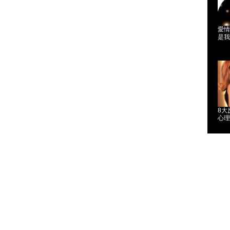
愛情
是我
8大
心理