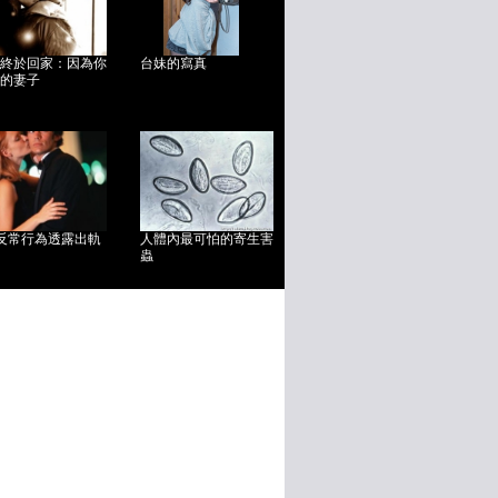
終於回家：因為你
台妹的寫真
的妻子
反常行為透露出軌
人體內最可怕的寄生害
蟲