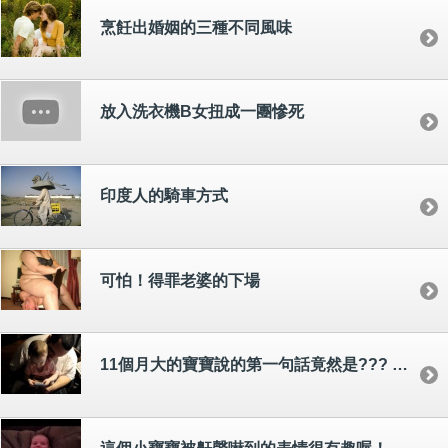
烹飪出婚姻的三種不同風味
放入洗衣機B女扭成一團慘死
印度人的騎車方式
可怕！得罪老婆的下場
11個月大的寶寶說的第一句話竟然是??? @____@"