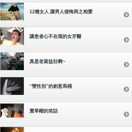
12種女人 讓男人後悔與之相愛
讓患者心不在焉的女牙醫
真是老當益壯啊~
“雙性別”的創意馬桶
賣草帽的笑話