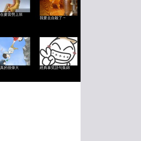
在麥當勞上班
我要去自殺了 ~
真的很偉大
經典暴笑語句集錦