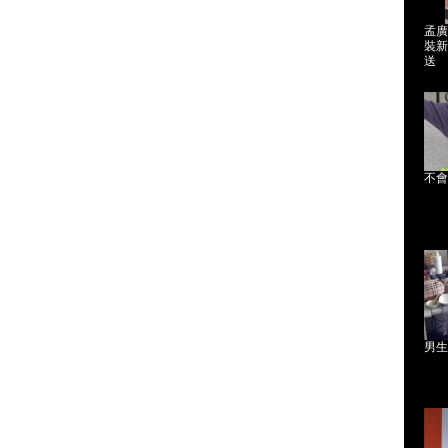
孟廣
裝新
送
不會
男生