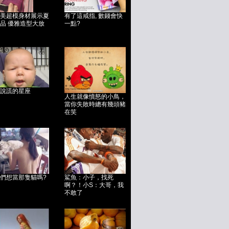
美超模身材展示夏
有了這戒指, 數錢會快
品 優雅造型大放
一點?
說謊的星座
人生就像憤怒的小鳥，
當你失敗時總有幾頭豬
在笑
們想當那隻貓嗎?
鯊魚：小子，找死
啊？！小S：大哥，我
不敢了