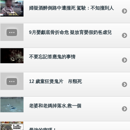
婦疑酒醉倒路中遭撞死 駕駛：不知撞到人
9月嬰顱底骨折命危 疑放育嬰假奶爸虐兒
不要忘記答應鬼的事情
12 歲童狂煲鬼片 吊頸死
老婆和老媽掉落水,救一個