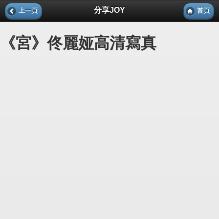
分享JOY
上一頁
首頁
《宮》佟麗娅高清寫真