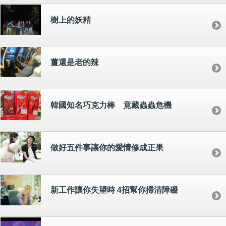
樹上的妖精
薑還是老的辣
韓國知名巧克力棒 竟藏蟲蟲危機
做好五件事讓你的愛情修成正果
新工作讓你失望時 4招幫你掃清障礙