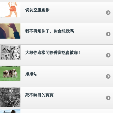
切勿空腹跑步
我不再煩你了、你會想我嗎
大雄你這樣問靜香當然會被扁！
排排站
死不瞑目的寶寶